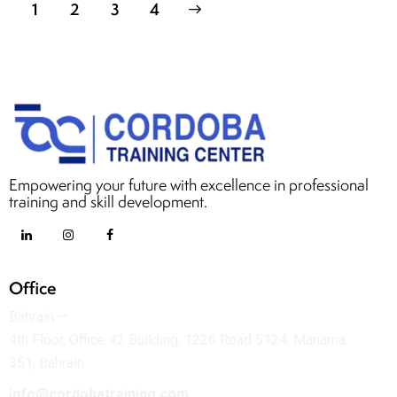
1
2
>
3
4
Empowering your future with excellence in professional
training and skill development.
Office
Bahrain —
4th Floor, Office 42 Building, 1226 Road 5124, Manama
351, Bahrain
info@cordobatraining.com