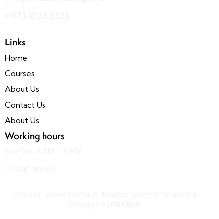
+973 1723 3323
Links
Home
Courses
About Us
Contact Us
About Us
Working hours
Sun-Thu: 9 AM – 6 PM
Fri-Sat: closed
Cordoba Training Center © All rights reserved. Designed &
Developed by
PSYBUG.