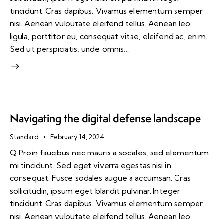
tincidunt. Cras dapibus. Vivamus elementum semper
nisi. Aenean vulputate eleifend tellus. Aenean leo
ligula, porttitor eu, consequat vitae, eleifend ac, enim.
I
Sed ut perspiciatis, unde omnis…
n
s
Audio
e
00:00
00:00
Player
r
t
A
Navigating the digital defense landscape
u
d
Standard
February 14, 2024
i
Q Proin faucibus nec mauris a sodales, sed elementum
o
T
mi tincidunt. Sed eget viverra egestas nisi in
i
consequat. Fusce sodales augue a accumsan. Cras
t
sollicitudin, ipsum eget blandit pulvinar. Integer
l
tincidunt. Cras dapibus. Vivamus elementum semper
e
nisi. Aenean vulputate eleifend tellus. Aenean leo