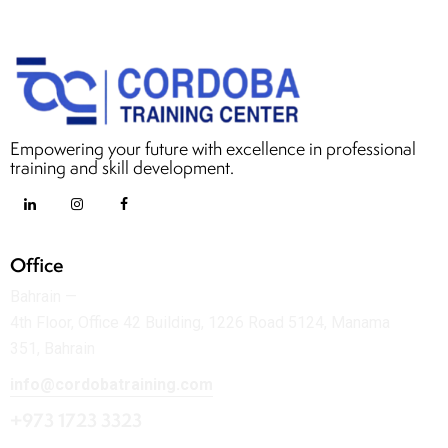
Empowering your future with excellence in professional
training and skill development.
Office
Bahrain —
4th Floor, Office 42 Building, 1226 Road 5124, Manama
351, Bahrain
info@cordobatraining.com
+973 1723 3323