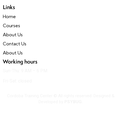
Links
Home
Courses
About Us
Contact Us
About Us
Working hours
Sun-Thu: 9 AM – 6 PM
Fri-Sat: closed
Cordoba Training Center © All rights reserved. Designed &
Developed by
PSYBUG.