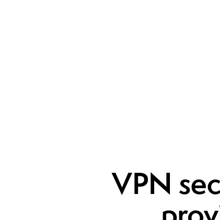
VPN secu
prov