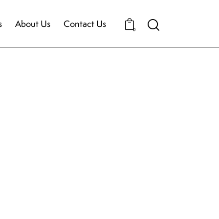
s
About Us
Contact Us
0