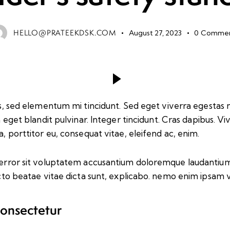
HELLO@PRATEEKDSK.COM
August 27, 2023
0
Commen
s, sed elementum mi tincidunt. Sed eget viverra egestas n
um eget blandit pulvinar. Integer tincidunt. Cras dapibus
a, porttitor eu, consequat vitae, eleifend ac, enim.
us error sit voluptatem accusantium doloremque laudanti
tecto beatae vitae dicta sunt, explicabo. nemo enim ipsam 
consectetur