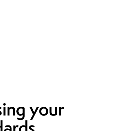
sing your
dards