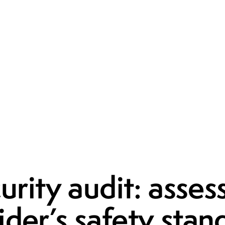
VPN
rity audit: asses
ider’s safety stan