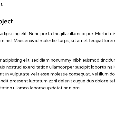
t.
oject
iscing elit. Nunc porta fringilla ullamcorper. Morbi felis o
isl. Maecenas id molestie turpis, sit amet feugiat lore
 adipiscing elit, sed diam nonummy nibh euismod tincidu
uis nostrud exerci tation ullamcorper suscipit lobortis ni
t in vulputate velit esse molestie consequat, vel illum dolo
andit praesent luptatum zzril delenit augue duis dolore tef
tation ullamco laboriscupidatat non proi.