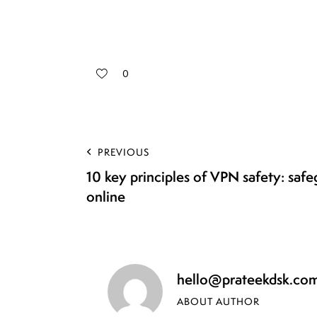
0
PREVIOUS
10 key principles of VPN safety: saf
online
hello@prateekdsk.co
ABOUT AUTHOR