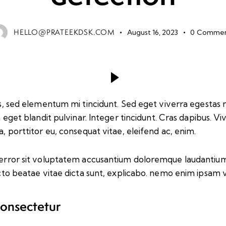
HELLO@PRATEEKDSK.COM
August 16, 2023
0
Commen
s, sed elementum mi tincidunt. Sed eget viverra egestas n
um eget blandit pulvinar. Integer tincidunt. Cras dapibus
a, porttitor eu, consequat vitae, eleifend ac, enim.
us error sit voluptatem accusantium doloremque laudanti
tecto beatae vitae dicta sunt, explicabo. nemo enim ipsam 
consectetur