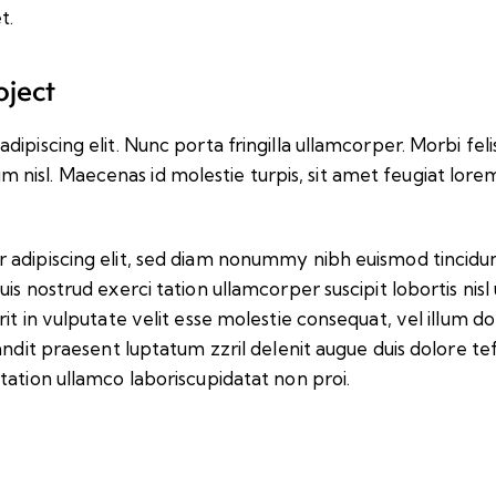
t.
oject
iscing elit. Nunc porta fringilla ullamcorper. Morbi felis o
isl. Maecenas id molestie turpis, sit amet feugiat lore
 adipiscing elit, sed diam nonummy nibh euismod tincidu
uis nostrud exerci tation ullamcorper suscipit lobortis ni
t in vulputate velit esse molestie consequat, vel illum dolo
andit praesent luptatum zzril delenit augue duis dolore tef
tation ullamco laboriscupidatat non proi.