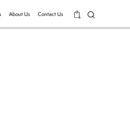
s
About Us
Contact Us
0