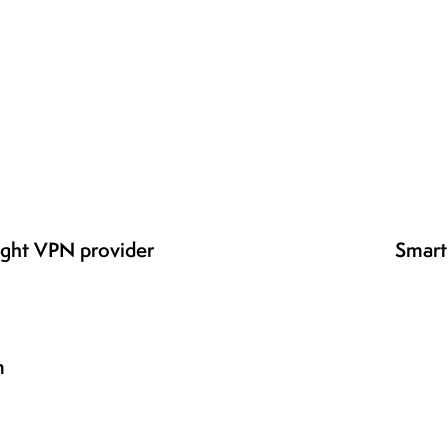
right VPN provider
Smart
m