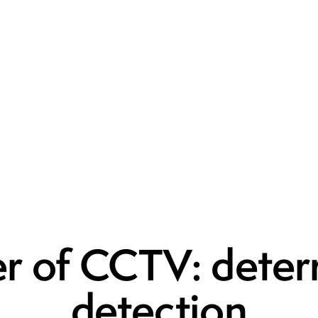
CYBERSECURITY
r of CCTV: deter
detection