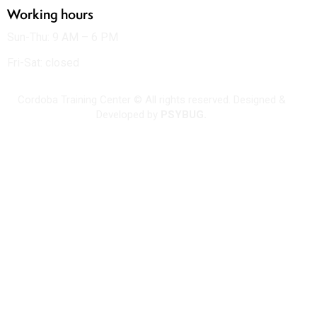
Working hours
Sun-Thu: 9 AM – 6 PM
Fri-Sat: closed
Cordoba Training Center © All rights reserved. Designed &
Developed by
PSYBUG.