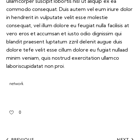
ullamcorper suscipit lobortis nisl ut aliquip ex ea
commodo consequat. Duis autem vel eum iriure dolor
in hendrerit in vulputate velit esse molestie
consequat, vel illum dolore eu feugiat nulla facilisis at
vero eros et accumsan et iusto odio dignissim qui
blandit praesent luptatum zzril delenit augue duis
dolore tefe velit esse cillum dolore eu fugiat nullaad
minim veniam, quis nostrud exercitation ullamco
laboriscupidatat non proi.
network
0
PREVIOUS
NEXT