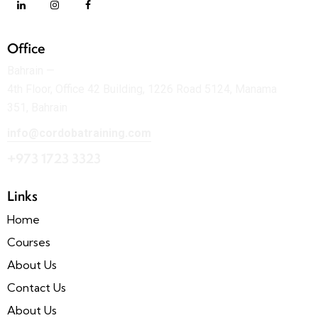
Office
Bahrain —
4th Floor, Office 42 Building, 1226 Road 5124, Manama
351, Bahrain
info@cordobatraining.com
+973 1723 3323
Links
Home
Courses
About Us
Contact Us
About Us