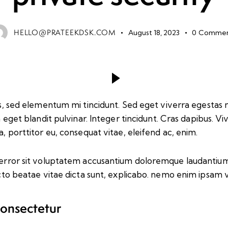
HELLO@PRATEEKDSK.COM
August 18, 2023
0
Commen
s, sed elementum mi tincidunt. Sed eget viverra egestas n
um eget blandit pulvinar. Integer tincidunt. Cras dapibus
a, porttitor eu, consequat vitae, eleifend ac, enim.
us error sit voluptatem accusantium doloremque laudanti
tecto beatae vitae dicta sunt, explicabo. nemo enim ipsam 
consectetur