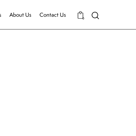
s
About Us
Contact Us
0