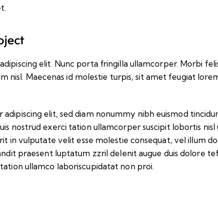
t.
oject
iscing elit. Nunc porta fringilla ullamcorper. Morbi felis o
isl. Maecenas id molestie turpis, sit amet feugiat lore
 adipiscing elit, sed diam nonummy nibh euismod tincidu
uis nostrud exerci tation ullamcorper suscipit lobortis ni
t in vulputate velit esse molestie consequat, vel illum dolo
andit praesent luptatum zzril delenit augue duis dolore tef
tation ullamco laboriscupidatat non proi.