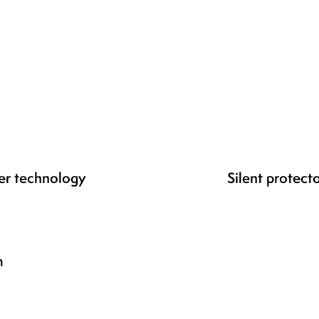
ver technology
Silent protecto
m