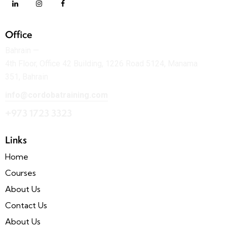
Office
Bahrain —
4th Floor, Office 42 Building, 1226 Road 5124, Manama
351, Bahrain
info@cordobatraining.com
+973 1723 3323
Links
Home
Courses
About Us
Contact Us
About Us