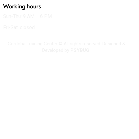
Working hours
Sun-Thu: 9 AM – 6 PM
Fri-Sat: closed
Cordoba Training Center © All rights reserved. Designed &
Developed by
PSYBUG.