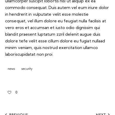
ullamcorper suscipit lobortis nisl ut aliquip ex ea
commodo consequat. Duis autem vel eum iriure dolor
in hendrerit in vulputate velit esse molestie
consequat, vel illum dolore eu feugiat nulla facilisis at
vero eros et accumsan et iusto odio dignissim qui
blandit praesent luptatum zzril delenit augue duis
dolore tefe velit esse cillum dolore eu fugiat nullaad
minim veniam, quis nostrud exercitation ullamco
laboriscupidatat non proi.
news
security
0
PREVIOUS
NEXT