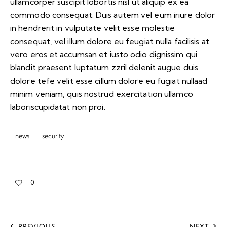
ullamcorper suscipit lobortis nisl ut aliquip ex ea
commodo consequat. Duis autem vel eum iriure dolor
in hendrerit in vulputate velit esse molestie
consequat, vel illum dolore eu feugiat nulla facilisis at
vero eros et accumsan et iusto odio dignissim qui
blandit praesent luptatum zzril delenit augue duis
dolore tefe velit esse cillum dolore eu fugiat nullaad
minim veniam, quis nostrud exercitation ullamco
laboriscupidatat non proi.
news
security
0
PREVIOUS
NEXT