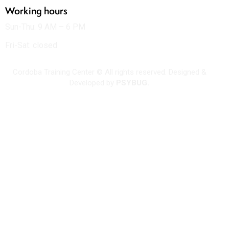
Working hours
Sun-Thu: 9 AM – 6 PM
Fri-Sat: closed
Cordoba Training Center © All rights reserved. Designed &
Developed by
PSYBUG.