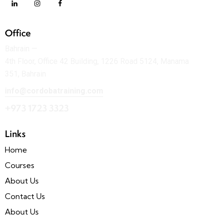
Office
Bahrain —
4th Floor, Office 42 Building, 1226 Road 5124, Manama
351, Bahrain
info@cordobatraining.com
+973 1723 3323
Links
Home
Courses
About Us
Contact Us
About Us